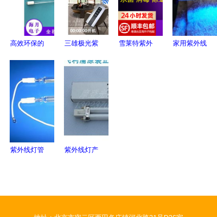
选
注意这些！
高效环保的
三雄极光紫
雪莱特紫外
家用紫外线
臭氧光解紫
外线消毒灯
线灯 守护
消毒灯多少
外线杀菌
家里每一处
健康的隐形
瓦合适？选
UV灯 直管
都需要它
卫士
购指南与实
灯管批发新
用建议
选择
紫外线灯管
紫外线灯产
UV灯 新光
品列表（第
电光源厂的
1页） 居家
高清解析
与商用消毒
解决方案指