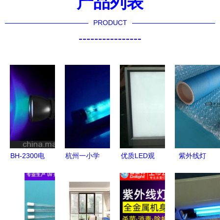
产品列表
PRODUCT
----------------
BH-2300电
杭州一小学
优质LED观
紫外线灯
池操作手电
误开紫外线
片灯高清大
看不见
筒式紫外线
灯致百余学
图解析 专
的“净化卫
灯 便携检
生受伤，紫
业光源的最
士”，你了
测的理想之
外消毒千万
佳选择
解多少？