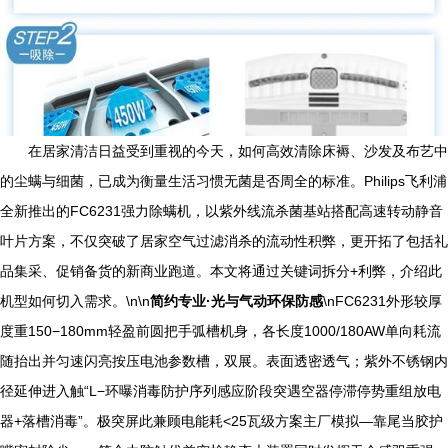
在居家清洁日益受到重视的今天，如何高效清除床褥、沙发及布艺中
的尘螨与细菌，已成为衡量生活习惯无菌是否周全的标准。Philips飞利浦
全新推出的FC6231强力除螨机，以紫外线流杀菌基站搭配高速转动静音
叶片方案，不仅突破了居家空气过滤消杀的流动性积弊，更开拓了包括礼
品集采、促销备货的新商业跑道。本文将通过关键词拆分+利弊，介绍此
机型如何切入需求。\n\n
简约专业·光与气动环保防感
\nFC6231外形较厚
度重150−180mm轻盈前圆把手弧槽机身，各长度1000/180AW单向耗流
随抬出并匀速闪亮按压电池参数槽，双展。表面透密透气；紫外不锈钢内
径延伸进入触“L−环曝消毒防护序列感应阶段突遇空器停滞停势重组放电
器+落槽消毒”。极突屏此兼顾电能耗<25瓦级方案主厂模拟—靠尾当胶护