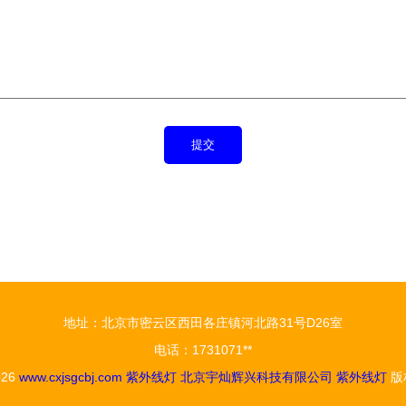
地址：北京市密云区西田各庄镇河北路31号D26室
电话：1731071**
026
www.cxjsgcbj.com
紫外线灯
北京宇灿辉兴科技有限公司
紫外线灯
版