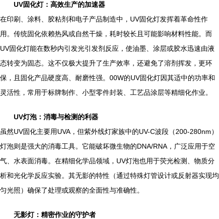
UV固化灯：高效生产的加速器
在印刷、涂料、胶粘剂和电子产品制造中，UV固化灯发挥着革命性作
用。传统固化依赖热风或自然干燥，耗时较长且可能影响材料性能。而
UV固化灯能在数秒内引发光引发剂反应，使油墨、涂层或胶水迅速由液
态转变为固态。这不仅极大提升了生产效率，还避免了溶剂挥发，更环
保，且固化产品硬度高、耐磨性强。00W的UV固化灯因其适中的功率和
灵活性，常用于标牌制作、小型零件封装、工艺品涂层等精细化作业。
UV灯泡：消毒与检测的利器
虽然UV固化主要用UVA，但紫外线灯家族中的UV-C波段（200-280nm）
灯泡则是强大的消毒工具。它能破坏微生物的DNA/RNA，广泛应用于空
气、水表面消毒。在精细化学品领域，UV灯泡也用于荧光检测、物质分
析和光化学反应实验。其无影的特性（通过特殊灯管设计或反射器实现均
匀光照）确保了处理或观察的全面性与准确性。
无影灯：精密作业的守护者