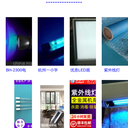
----------------
BH-2300电
杭州一小学
优质LED观
紫外线灯
池操作手电
误开紫外线
片灯高清大
看不见
筒式紫外线
灯致百余学
图解析 专
的“净化卫
灯 便携检
生受伤，紫
业光源的最
士”，你了
测的理想之
外消毒千万
佳选择
解多少？
选
注意这些！