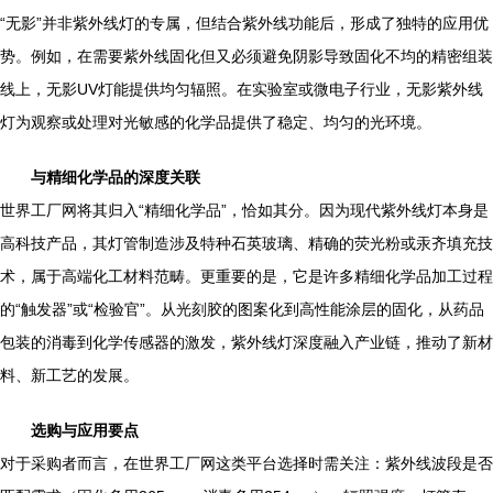
“无影”并非紫外线灯的专属，但结合紫外线功能后，形成了独特的应用优
势。例如，在需要紫外线固化但又必须避免阴影导致固化不均的精密组装
线上，无影UV灯能提供均匀辐照。在实验室或微电子行业，无影紫外线
灯为观察或处理对光敏感的化学品提供了稳定、均匀的光环境。
与精细化学品的深度关联
世界工厂网将其归入“精细化学品”，恰如其分。因为现代紫外线灯本身是
高科技产品，其灯管制造涉及特种石英玻璃、精确的荧光粉或汞齐填充技
术，属于高端化工材料范畴。更重要的是，它是许多精细化学品加工过程
的“触发器”或“检验官”。从光刻胶的图案化到高性能涂层的固化，从药品
包装的消毒到化学传感器的激发，紫外线灯深度融入产业链，推动了新材
料、新工艺的发展。
选购与应用要点
对于采购者而言，在世界工厂网这类平台选择时需关注：紫外线波段是否