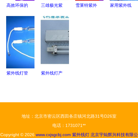
高效环保的
三雄极光紫
雪莱特紫外
家用紫外线
臭氧光解紫
外线消毒灯
线灯 守护
消毒灯多少
外线杀菌
家里每一处
健康的隐形
瓦合适？选
UV灯 直管
都需要它
卫士
购指南与实
灯管批发新
用建议
选择
紫外线灯管
紫外线灯产
UV灯 新光
品列表（第
电光源厂的
1页） 居家
高清解析
与商用消毒
解决方案指
地址：北京市密云区西田各庄镇河北路31号D26室
南
电话：1731071**
Copyright © 2026
www.cxjsgcbj.com
紫外线灯
北京宇灿辉兴科技有限公